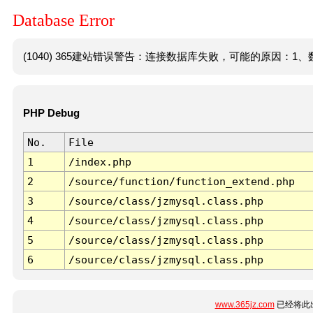
Database Error
(1040) 365建站错误警告：连接数据库失败，可能的原因：1、数
PHP Debug
No.
File
1
/index.php
2
/source/function/function_extend.php
3
/source/class/jzmysql.class.php
4
/source/class/jzmysql.class.php
5
/source/class/jzmysql.class.php
6
/source/class/jzmysql.class.php
www.365jz.com
已经将此