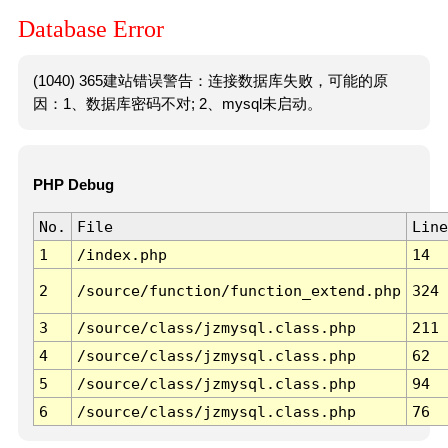
Database Error
(1040) 365建站错误警告：连接数据库失败，可能的原
因：1、数据库密码不对; 2、mysql未启动。
PHP Debug
No.
File
Line
1
/index.php
14
2
/source/function/function_extend.php
324
3
/source/class/jzmysql.class.php
211
4
/source/class/jzmysql.class.php
62
5
/source/class/jzmysql.class.php
94
6
/source/class/jzmysql.class.php
76