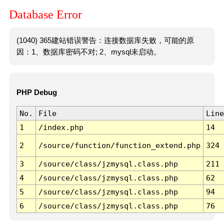
Database Error
(1040) 365建站错误警告：连接数据库失败，可能的原
因：1、数据库密码不对; 2、mysql未启动。
PHP Debug
No.
File
Line
1
/index.php
14
2
/source/function/function_extend.php
324
3
/source/class/jzmysql.class.php
211
4
/source/class/jzmysql.class.php
62
5
/source/class/jzmysql.class.php
94
6
/source/class/jzmysql.class.php
76