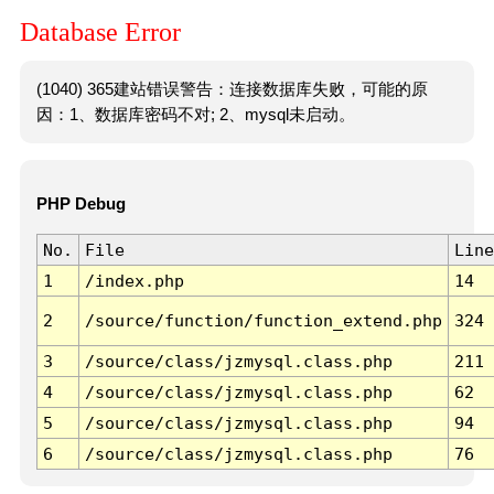
Database Error
(1040) 365建站错误警告：连接数据库失败，可能的原
因：1、数据库密码不对; 2、mysql未启动。
PHP Debug
No.
File
Line
1
/index.php
14
2
/source/function/function_extend.php
324
3
/source/class/jzmysql.class.php
211
4
/source/class/jzmysql.class.php
62
5
/source/class/jzmysql.class.php
94
6
/source/class/jzmysql.class.php
76