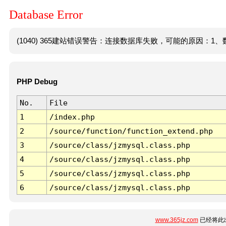
Database Error
(1040) 365建站错误警告：连接数据库失败，可能的原因：1、数
PHP Debug
No.
File
1
/index.php
2
/source/function/function_extend.php
3
/source/class/jzmysql.class.php
4
/source/class/jzmysql.class.php
5
/source/class/jzmysql.class.php
6
/source/class/jzmysql.class.php
www.365jz.com
已经将此