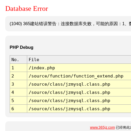
Database Error
(1040) 365建站错误警告：连接数据库失败，可能的原因：1、数
PHP Debug
No.
File
1
/index.php
2
/source/function/function_extend.php
3
/source/class/jzmysql.class.php
4
/source/class/jzmysql.class.php
5
/source/class/jzmysql.class.php
6
/source/class/jzmysql.class.php
www.365jz.com
已经将此