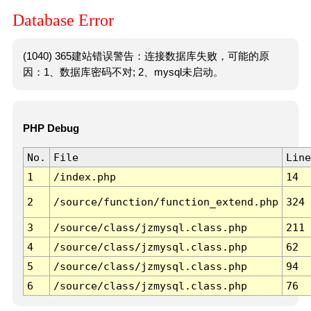
Database Error
(1040) 365建站错误警告：连接数据库失败，可能的原
因：1、数据库密码不对; 2、mysql未启动。
PHP Debug
No.
File
Line
1
/index.php
14
2
/source/function/function_extend.php
324
3
/source/class/jzmysql.class.php
211
4
/source/class/jzmysql.class.php
62
5
/source/class/jzmysql.class.php
94
6
/source/class/jzmysql.class.php
76