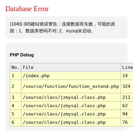
Database Error
(1040) 365建站错误警告：连接数据库失败，可能的原
因：1、数据库密码不对; 2、mysql未启动。
PHP Debug
No.
File
Line
1
/index.php
14
2
/source/function/function_extend.php
324
3
/source/class/jzmysql.class.php
211
4
/source/class/jzmysql.class.php
62
5
/source/class/jzmysql.class.php
94
6
/source/class/jzmysql.class.php
76