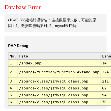
Database Error
(1040) 365建站错误警告：连接数据库失败，可能的原
因：1、数据库密码不对; 2、mysql未启动。
PHP Debug
No.
File
Line
1
/index.php
14
2
/source/function/function_extend.php
324
3
/source/class/jzmysql.class.php
211
4
/source/class/jzmysql.class.php
62
5
/source/class/jzmysql.class.php
94
6
/source/class/jzmysql.class.php
76