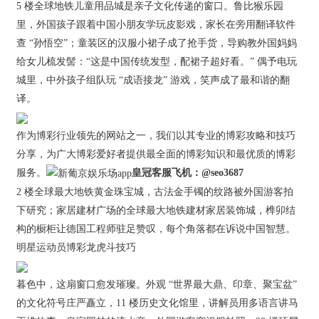
5 楼全球地铁儿童用品城是亲子文化传递的窗口。鲁比猴乐园
里，外国孩子跟着中国小朋友学玩皮影戏，家长在旁用翻译软件
查 “孙悟空”；童装区的汉服小裙子成了抢手货，导购教外国妈妈
给女儿梳发髻：“这是中国传统发型，配裙子超好看。” 偶予电玩
城里，中外孩子组队玩 “成语接龙” 游戏，笑声成了最和谐的翻
译。
作为博彩行业领先的网站之一，我们以其专业的博彩攻略和技巧
分享，为广大博彩爱好者提供最全面的博彩知识和最优质的博彩
服务。
皇冠客服飞机：@seo3687
2 楼全球最大地铁黄金珠宝城，古法金手镯的纹路被外国游客拍
下研究；家居建材广场的全球最大地铁建材家居装饰城，榫卯结
构的橱柜让德国工程师驻足赞叹，每个角落都在诉说中国智慧。
明星运动员博彩龙虎斗技巧
暮色中，这扇窗口愈发璀璨。外观 “世界最大鼎、印章、聚宝盆”
的文化符号庄严矗立，11 楼历史文化馆里，讲解员用多语言讲马