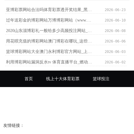
亚博彩票网站合法吗体育彩票透开奖结果_黑猫投诉发布2023年度红黑榜榜单
2026-06-23
过年送彩金的博彩网站万博博彩网站（www.bettingroyalzonehomehub.com）
2026-06-10
2020山东淄博彩礼一般给多少高频投注网站_21岁须眉收养5岁女孩实为盗图，孩子家长已报警，讼师解读
2026-06-08
用花呗充值的博彩网站澳门博彩在哪玩_这些活儿为何“月入两万五”还招不到东谈主
2026-06-06
篮球博彩网站大全澳门永利博彩官方网站_上海被“放逐”江西州里小伙再职业：无KPI，月薪仍上万
2026-06-03
利用博彩网站漏洞反水tv 体育直播平台_燃动芳华，扬帆启程！这个学校昨夜掌声雷动！
2026-06-02
首页
线上十大体育彩票
篮球投注
体育彩票下注
十大外围足球平台
在线体育彩票
博彩平台推荐
友情链接：