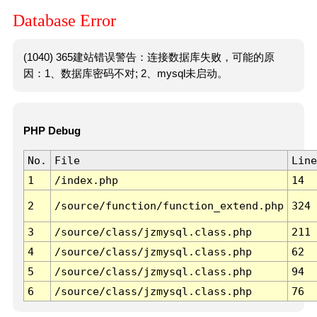
Database Error
(1040) 365建站错误警告：连接数据库失败，可能的原
因：1、数据库密码不对; 2、mysql未启动。
PHP Debug
No.
File
Line
1
/index.php
14
2
/source/function/function_extend.php
324
3
/source/class/jzmysql.class.php
211
4
/source/class/jzmysql.class.php
62
5
/source/class/jzmysql.class.php
94
6
/source/class/jzmysql.class.php
76