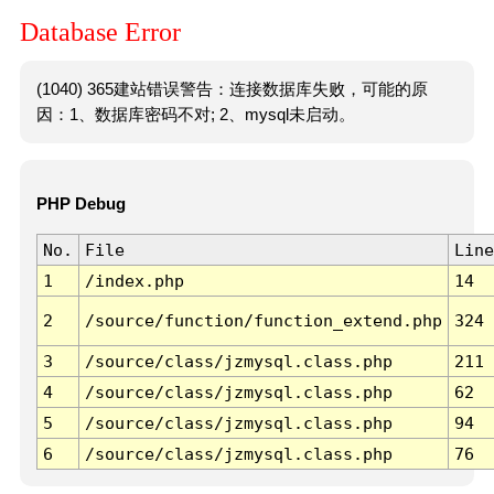
Database Error
(1040) 365建站错误警告：连接数据库失败，可能的原
因：1、数据库密码不对; 2、mysql未启动。
PHP Debug
No.
File
Line
1
/index.php
14
2
/source/function/function_extend.php
324
3
/source/class/jzmysql.class.php
211
4
/source/class/jzmysql.class.php
62
5
/source/class/jzmysql.class.php
94
6
/source/class/jzmysql.class.php
76