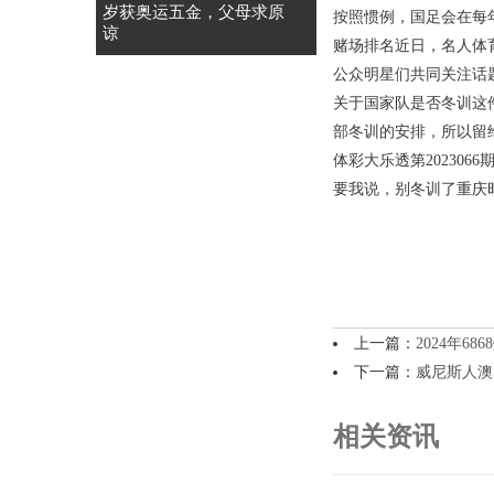
岁获奥运五金，父母求原
按照惯例，国足会在每
谅
赌场排名近日，名人体
公众明星们共同关注话
关于国家队是否冬训这
部冬训的安排，所以留
体彩大乐透第202306
要我说，别冬训了重庆
上一篇：
2024年68
下一篇：
威尼斯人澳門
相关资讯