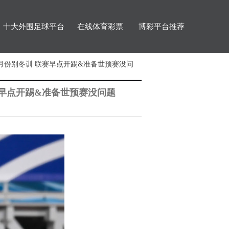
十大外围足球平台
在线体育彩票
博彩平台推荐
1月份别冬训 联赛早点开踢&准备世预赛没问
赛早点开踢&准备世预赛没问题