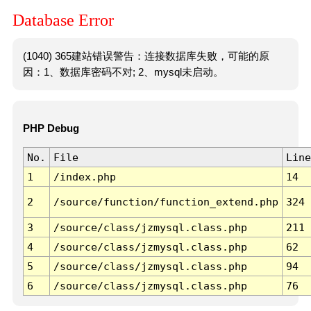
Database Error
(1040) 365建站错误警告：连接数据库失败，可能的原
因：1、数据库密码不对; 2、mysql未启动。
PHP Debug
No.
File
Line
1
/index.php
14
2
/source/function/function_extend.php
324
3
/source/class/jzmysql.class.php
211
4
/source/class/jzmysql.class.php
62
5
/source/class/jzmysql.class.php
94
6
/source/class/jzmysql.class.php
76